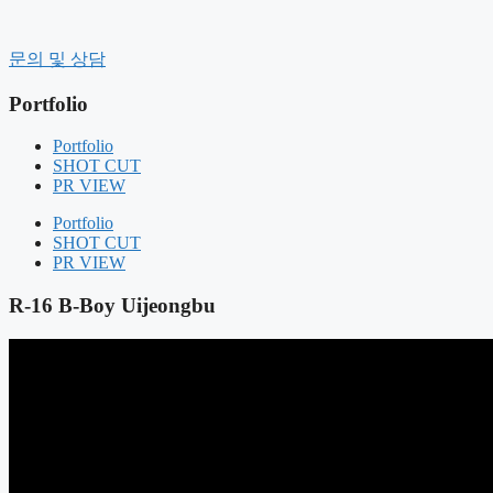
컨
텐
History
문의 및 상담
츠
CEO message
로
Organization
Portfolio
건
CI
너
CLIENT
Portfolio
Contact Us
뛰
SHOT CUT
기
PR VIEW
BUSINESS FIELD
FIELD COMPOSITION
Portfolio
OUR SERVICE
SHOT CUT
PR VIEW
Portfolio
SHOT CUT
R-16 B-Boy Uijeongbu
PR VIEW
NOTICE
NEWS
AIR BOUNCE
RENTAL MANAGEMENT
GIFT PRODUCT