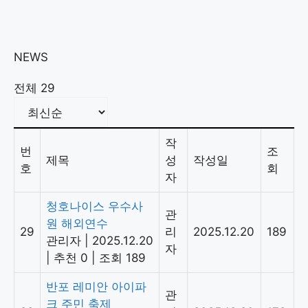
NEWS
전체 29
작
번
조
제목
성
작성일
호
회
자
청호나이스 우수사
관
원 해외연수
29
리
2025.12.20
189
관리자
|
2025.12.20
자
|
추천 0
|
조회 189
반포 레미안 아이파
관
크 주민 축제