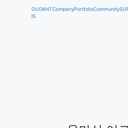
DUOANT
Company
Portfolio
Community
SU
IS