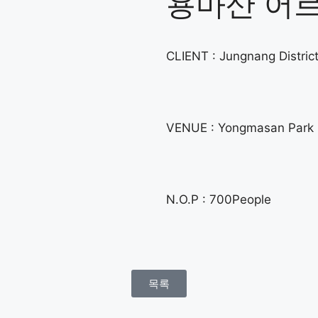
용마산 어
CLIENT : Jungnang Distric
VENUE : Yongmasan Park
N.O.P : 700People
목록