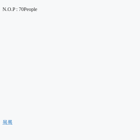
N.O.P : 70People
목록