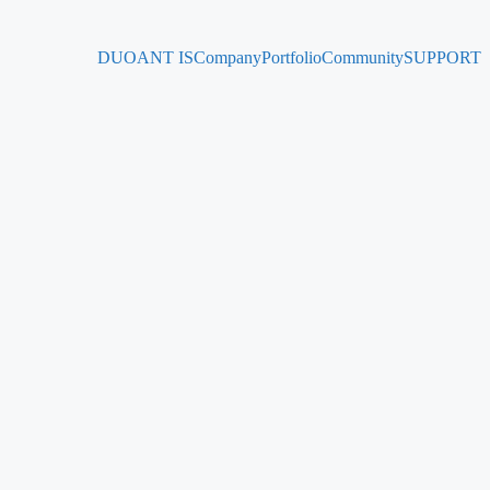
DUOANT IS
Company
Portfolio
Community
SUPPORT